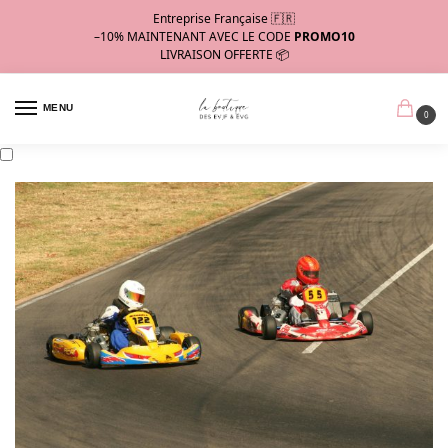
Entreprise Française 🇫🇷
–10%
MAINTENANT AVEC LE CODE
PROMO10
LIVRAISON OFFERTE 📦
MENU
0