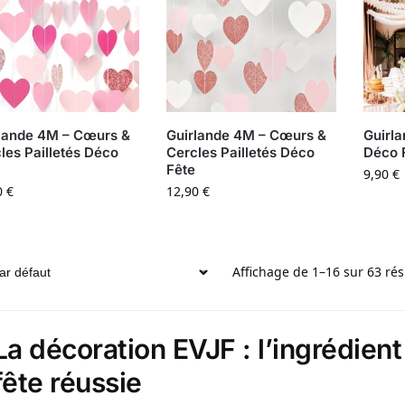
lande 4M – Cœurs &
Guirlande 4M – Cœurs &
Guirla
les Pailletés Déco
Cercles Pailletés Déco
Déco 
Fête
9,90
€
0
€
12,90
€
Affichage de 1–16 sur 63 rés
La décoration EVJF : l’ingrédien
fête réussie