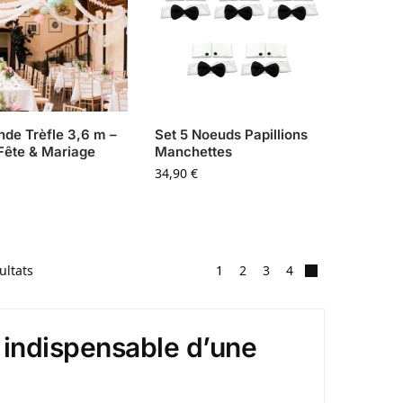
nde Trèfle 3,6 m –
Set 5 Noeuds Papillions
Fête & Mariage
Manchettes
34,90
€
ultats
1
2
3
4
t indispensable d’une