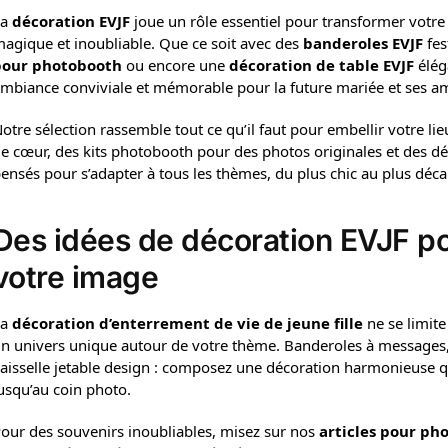
La
décoration EVJF
joue un rôle essentiel pour transformer votre
agique et inoubliable. Que ce soit avec des
banderoles EVJF
fes
pour photobooth
ou encore une
décoration de table EVJF
élég
mbiance conviviale et mémorable pour la future mariée et ses am
otre sélection rassemble tout ce qu’il faut pour embellir votre lie
e cœur, des kits photobooth pour des photos originales et des dé
ensés pour s’adapter à tous les thèmes, du plus chic au plus décalé
Des idées de décoration EVJF p
votre image
La
décoration d’enterrement de vie de jeune fille
ne se limite
n univers unique autour de votre thème. Banderoles à messages, ba
aisselle jetable design : composez une décoration harmonieuse qu
usqu’au coin photo.
our des souvenirs inoubliables, misez sur nos
articles pour ph