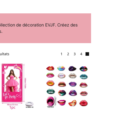
llection de décoration EVJF. Créez des
s.
ultats
1
2
3
4