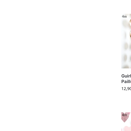
Guir
Pail
12,9