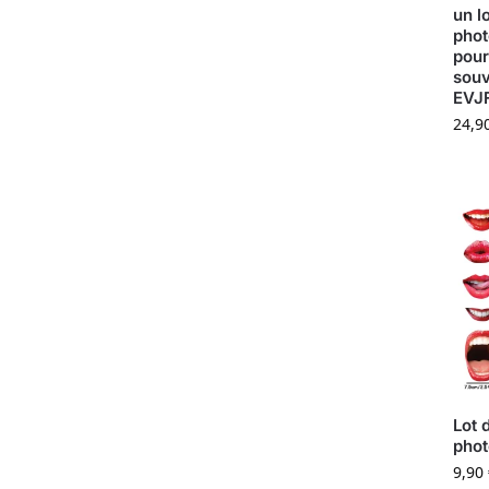
un l
phot
pour
souv
EVJ
24,9
Lot 
phot
9,90