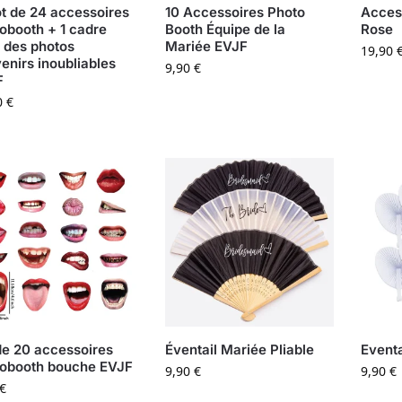
ot de 24 accessoires
10 Accessoires Photo
Acces
obooth + 1 cadre
Booth Équipe de la
Rose
 des photos
Mariée EVJF
19,90
enirs inoubliables
9,90
€
F
0
€
de 20 accessoires
Éventail Mariée Pliable
Eventa
obooth bouche EVJF
9,90
€
9,90
€
€