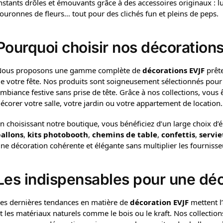
nstants drôles et émouvants grâce à des accessoires originaux : 
ouronnes de fleurs… tout pour des clichés fun et pleins de peps.
Pourquoi choisir nos décoration
ous proposons une gamme complète de
décorations EVJF
prête
e votre fête. Nos produits sont soigneusement sélectionnés pour le
mbiance festive sans prise de tête. Grâce à nos collections, vous ê
écorer votre salle, votre jardin ou votre appartement de location.
n choisissant notre boutique, vous bénéficiez d’un large choix d
allons
,
kits photobooth
,
chemins de table
,
confettis
,
servie
ne décoration cohérente et élégante sans multiplier les fournisse
Les indispensables pour une dé
es dernières tendances en matière de
décoration EVJF
mettent l’
t les matériaux naturels comme le bois ou le kraft. Nos collecti