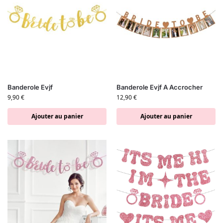
Banderole Evjf
Banderole Evjf A Accrocher
9,90
€
12,90
€
Ajouter au panier
Ajouter au panier