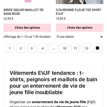
BRIDE SQUAD MAILLOT DE
COURONNE FLEUR TEE SHIRT
BAIN ROSE
EVJF
22,90
€
19,90
€
Choix des options
Choix des options
Affichage de 1–16 sur 178 résultats
1
2
3
4
…
10
11
12
Vêtements EVJF tendance : t-
shirts, peignoirs et maillots de bain
pour un enterrement de vie de
jeune fille inoubliable
Organiser un
enterrement de vie de jeune fille
(EVJF)
réussi passe par le choix de
vêtements EVJF
qui