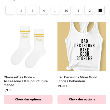
1
2
3
4
…
10
11
12
Chaussettes Bride –
Bad Decisions Make Good
Accessoire EVJF pour future
Stories Débardeur
mariée
19,90
€
9,99
€
Choix des options
Choix des options