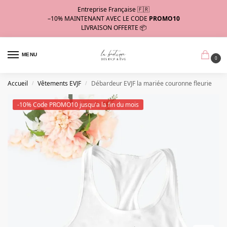
Entreprise Française 🇫🇷
–10%
MAINTENANT AVEC LE CODE
PROMO10
LIVRAISON OFFERTE 📦
MENU
0
Accueil
Vêtements EVJF
Débardeur EVJF la mariée couronne fleurie
/
/
-10% Code PROMO10 jusqu'a la fin du mois