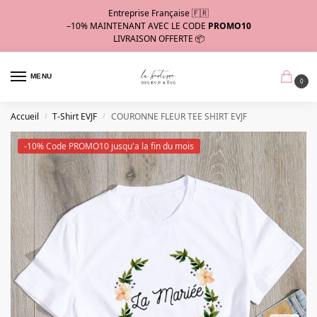
Entreprise Française 🇫🇷
–10%
MAINTENANT AVEC LE CODE
PROMO10
LIVRAISON OFFERTE 📦
MENU
0
Accueil
T-Shirt EVJF
COURONNE FLEUR TEE SHIRT EVJF
/
/
-10% Code PROMO10 jusqu'a la fin du mois