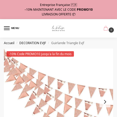
Entreprise Française 🇫🇷
–10%
MAINTENANT AVEC LE CODE
PROMO10
LIVRAISON OFFERTE 📦
MENU
0
Accueil
DECORATION EVJF
Guirlande Triangle Evjf
/
/
-10% Code PROMO10 jusqu'a la fin du mois