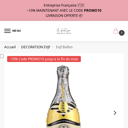
Entreprise Française 🇫🇷
–10%
MAINTENANT AVEC LE CODE
PROMO10
LIVRAISON OFFERTE 📦
MENU
0
Accueil
DECORATION EVJF
Evjf Ballon
/
/
-10% Code PROMO10 jusqu'a la fin du mois