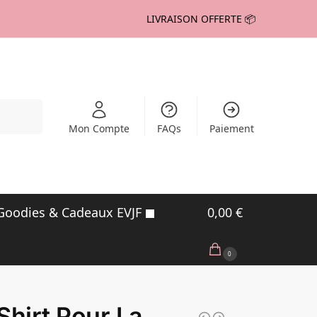
LIVRAISON OFFERTE 📦
echerche
Mon Compte
FAQs
Paiement
Goodies & Cadeaux EVJF
0,00
€
0
Shirt Pour La