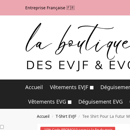
Entreprise Française 🇫🇷
Accueil
Vêtements EVJF
Déguisemen
Vêtements EVG
Déguisement EVG
Accueil
T-Shirt EVJF
Tee Shirt Pour La Futur M
/
/
-10% Code PROMO10 jusqu'a la fin du mois