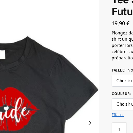
Futu
19,90
€
Plongez da
shirt uniq
porter lor
célébrer a
préparatio
No
TAILLE
:
COULEUR
:
Effacer