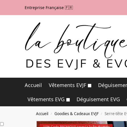
Entreprise Française 🇫🇷
Accueil
Vêtements EVJF
Déguisemen
Vêtements EVG
Déguisement EVG
Accueil
Goodies & Cadeaux EVJF
Serre-tête E
/
/
-10% Code PROMO10 jusqu'a la fin du mois