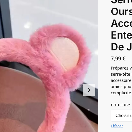
Our
Acc
Ente
De J
7,99
€
Préparez v
serre-tête
accessoire
amies pou
complicité 
COULEUR
:
Effacer