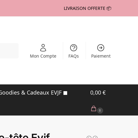
LIVRAISON OFFERTE 📦
echerche
Mon Compte
FAQs
Paiement
Goodies & Cadeaux EVJF
0,00
€
0
e-tête Evjf