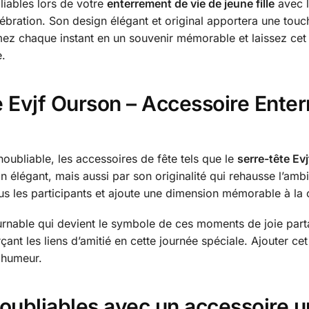
iables lors de votre
enterrement de vie de jeune fille
avec 
lébration. Son design élégant et original apportera une tou
rmez chaque instant en un souvenir mémorable et laissez cet
e.
e Evjf Ourson – Accessoire Ente
noubliable, les accessoires de fête tels que le
serre-tête Evj
élégant, mais aussi par son originalité qui rehausse l’ambi
s les participants et ajoute une dimension mémorable à la 
rnable qui devient le symbole de ces moments de joie partagés
nt les liens d’amitié en cette journée spéciale. Ajouter cet
 humeur.
oubliables avec un accessoire 