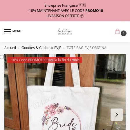
Entreprise Française 🇫🇷
–10%
MAINTENANT AVEC LE CODE
PROMO10
LIVRAISON OFFERTE 📦
MENU
0
Accueil
Goodies & Cadeaux EVJF
TOTE BAG EVJF ORIGINAL
/
/
-10% Code PROMO10 jusqu'a la fin du mois