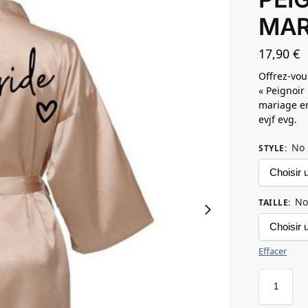
MAR
17,90
€
Offrez-vou
« Peignoir
mariage e
evjf evg.
No 
STYLE
:
No
TAILLE
:
Effacer