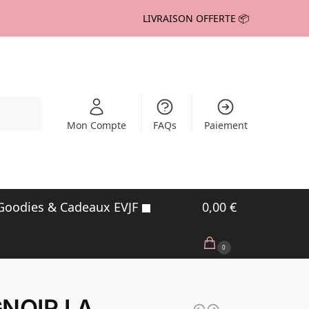
LIVRAISON OFFERTE 📦
echerche
Mon Compte
FAQs
Paiement
Goodies & Cadeaux EVJF
0,00
€
0
GNOIR LA