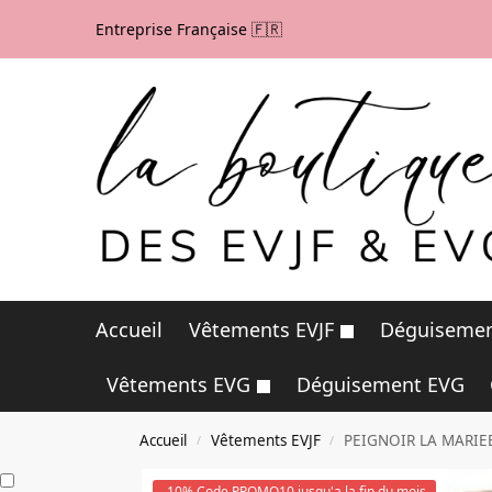
Entreprise Française 🇫🇷
Accueil
Vêtements EVJF
Déguisemen
Vêtements EVG
Déguisement EVG
Accueil
Vêtements EVJF
PEIGNOIR LA MARIE
/
/
-10% Code PROMO10 jusqu'a la fin du mois