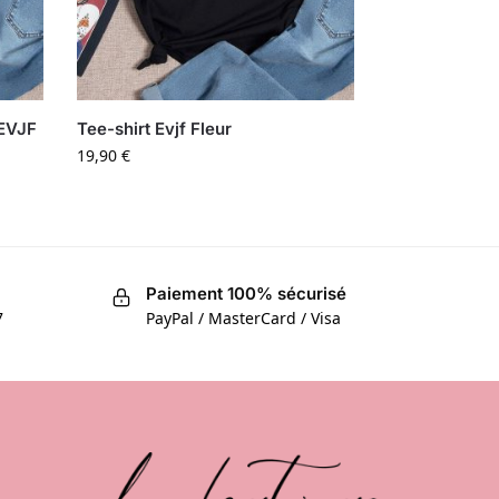
EVJF
Tee-shirt Evjf Fleur
19,90
€
Paiement 100% sécurisé
7
PayPal / MasterCard / Visa