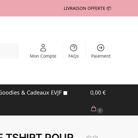
LIVRAISON OFFERTE 📦
echerche
Mon Compte
FAQs
Paiement
Goodies & Cadeaux EVJF
0,00
€
0
F TSHIRT POUR