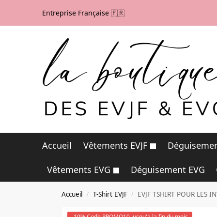
Entreprise Française 🇫🇷
Accueil
Vêtements EVJF
Déguisemen
Vêtements EVG
Déguisement EVG
Accueil
T-Shirt EVJF
EVJF TSHIRT POUR LES IN
/
/
-10% Code PROMO10 jusqu'a la fin du mois