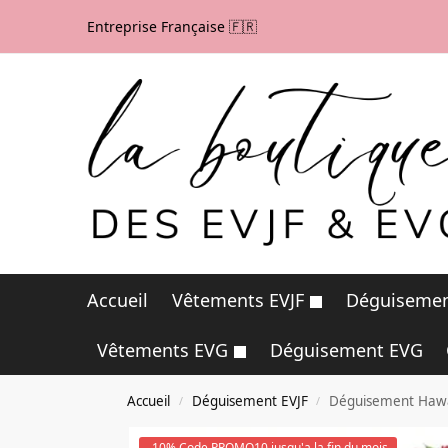
Entreprise Française 🇫🇷
Accueil
Vêtements EVJF
Déguisemen
Vêtements EVG
Déguisement EVG
Accueil
Déguisement EVJF
Déguisement Hawa
/
/
-10% Code PROMO10 jusqu'a la fin du mois