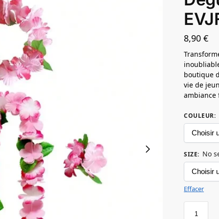
EVJ
8,90
€
Transform
inoubliabl
boutique d
vie de jeun
ambiance f
COULEUR
:
No s
SIZE
:
Effacer