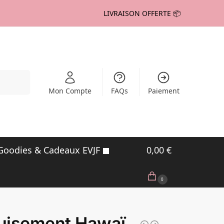
LIVRAISON OFFERTE 📦
echerche
Mon Compte
FAQs
Paiement
Goodies & Cadeaux EVJF
0,00
€
0
uisement Hawaï