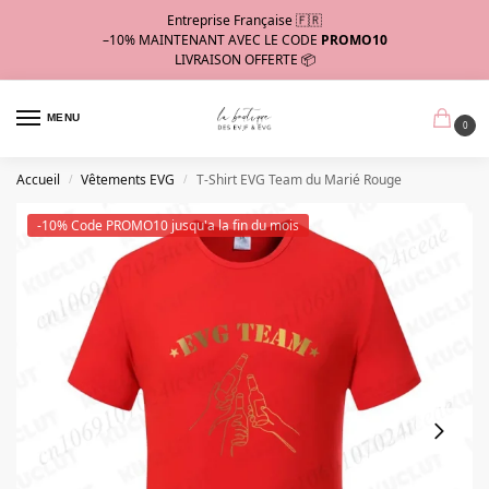
Entreprise Française 🇫🇷
–10%
MAINTENANT AVEC LE CODE
PROMO10
LIVRAISON OFFERTE 📦
MENU
0
Accueil
Vêtements EVG
T-Shirt EVG Team du Marié Rouge
/
/
-10% Code PROMO10 jusqu'a la fin du mois