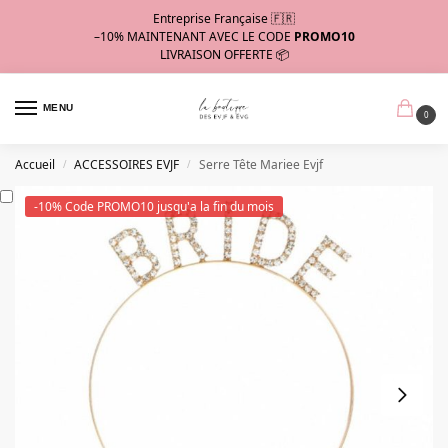
Entreprise Française 🇫🇷
–10%
MAINTENANT AVEC LE CODE
PROMO10
LIVRAISON OFFERTE 📦
MENU
0
Accueil
ACCESSOIRES EVJF
Serre Tête Mariee Evjf
/
/
-10% Code PROMO10 jusqu'a la fin du mois