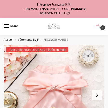
Entreprise Française 🇫🇷
–10%
MAINTENANT AVEC LE CODE
PROMO10
LIVRAISON OFFERTE 📦
MENU
0
Accueil
Vêtements EVJF
PEIGNOIR MARIEE
/
/
-10% Code PROMO10 jusqu'a la fin du mois