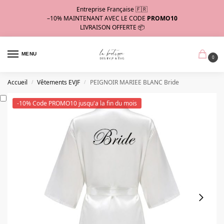
Entreprise Française 🇫🇷
–10%
MAINTENANT AVEC LE CODE
PROMO10
LIVRAISON OFFERTE 📦
MENU
0
Accueil
Vêtements EVJF
PEIGNOIR MARIEE BLANC Bride
/
/
-10% Code PROMO10 jusqu'a la fin du mois