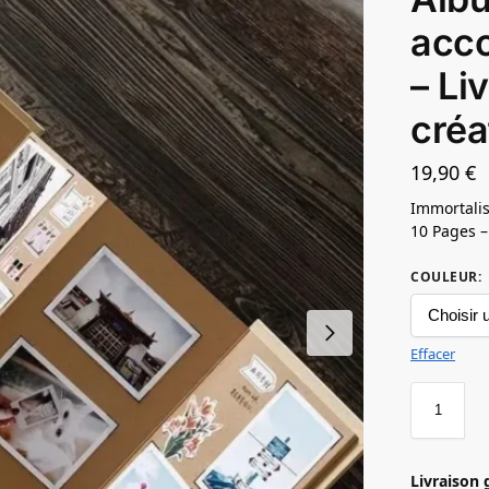
acco
– Li
créa
19,90
€
Immortalis
10 Pages –
COULEUR
:
Effacer
Livraison 