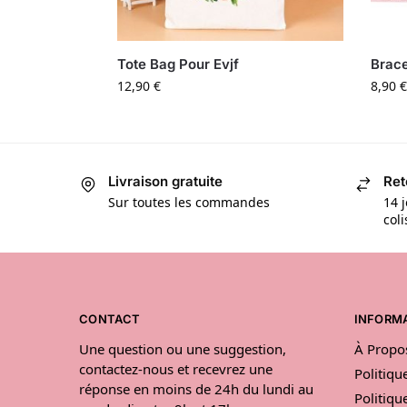
Tote Bag Pour Evjf
Brace
12,90
€
8,90
€
Livraison gratuite
Ret
Sur toutes les commandes
14 j
col
CONTACT
INFORM
Une question ou une suggestion,
À Propo
contactez-nous et recevrez une
Politiqu
réponse en moins de 24h du lundi au
Politiqu