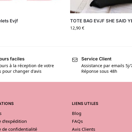
lets Evjf
TOTE BAG EVJF SHE SAID Y
12,90
€
ours faciles
Service Client
ours à la réception de votre
Assistance par emails 5j/
is pour changer d'avis
Réponse sous 48h
ATIONS
LIENS UTILES
s
Blog
e d’expédition
FAQs
e de confidentialité
Avis Clients