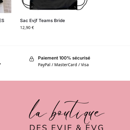
ES
Sac Evjf Teams Bride
12,90
€
Paiement 100% sécurisé
7
PayPal / MasterCard / Visa