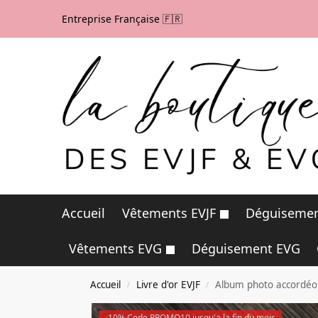
Entreprise Française 🇫🇷
Accueil
Vêtements EVJF
Déguisemen
Vêtements EVG
Déguisement EVG
Accueil
Livre d'or EVJF
Album photo accordéon
/
/
-10% Code PROMO10 jusqu'a la fin du mois