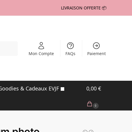
LIVRAISON OFFERTE 📦
echerche
Mon Compte
FAQs
Paiement
Goodies & Cadeaux EVJF
0,00
€
0
um photo