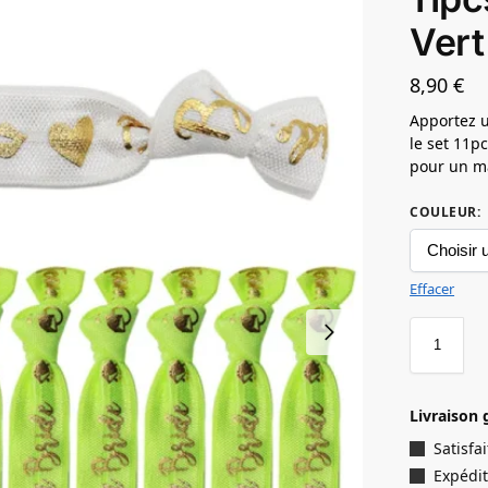
Vert
8,90
€
Apportez 
le set 11p
pour un ma
COULEUR
:
Effacer
Livraison 
Satisf
Expédit