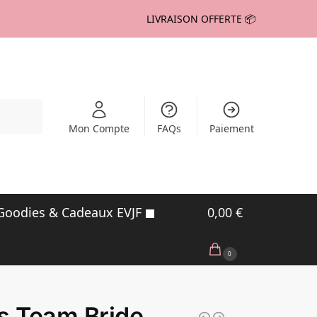
LIVRAISON OFFERTE 📦
echerche
Mon Compte
FAQs
Paiement
Goodies & Cadeaux EVJF
0,00
€
0
s Team Bride