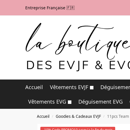
Entreprise Française 🇫🇷
Accueil
Vêtements EVJF
Déguisemen
Vêtements EVG
Déguisement EVG
Accueil
Goodies & Cadeaux EVJF
11pcs Team 
/
/
-10% Code PROMO10 jusqu'a la fin du mois