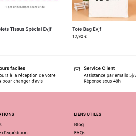
lets Tissus Spécial Evjf
Tote Bag Evjf
12,90
€
ours faciles
Service Client
ours à la réception de votre
Assistance par emails 5j/
is pour changer d'avis
Réponse sous 48h
ATIONS
LIENS UTILES
s
Blog
e d’expédition
FAQs