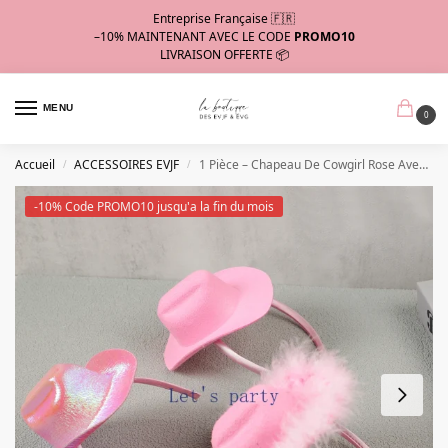
Entreprise Française 🇫🇷
–10%
MAINTENANT AVEC LE CODE
PROMO10
LIVRAISON OFFERTE 📦
MENU
0
Accueil
ACCESSOIRES EVJF
1 Pièce – Chapeau De Cowgirl Rose Avec Diadème Evj
/
/
-10% Code PROMO10 jusqu'a la fin du mois